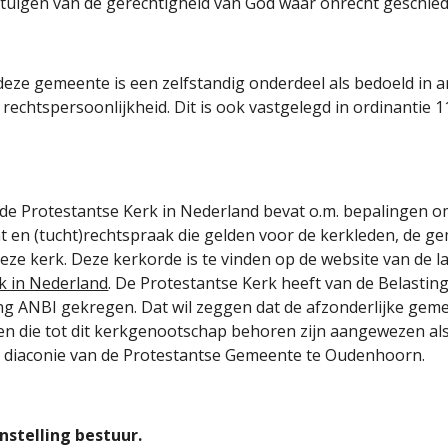
etuigen van de gerechtigheid van God waar onrecht geschiedt. 
eze gemeente is een zelfstandig onderdeel als bedoeld in ar
rechtspersoonlijkheid. Dit is ook vastgelegd in ordinantie 11 
de Protestantse Kerk in Nederland bevat o.m. bepalingen o
cht en (tucht)rechtspraak die gelden voor de kerkleden, de 
ze kerk. Deze kerkorde is te vinden op de website van de la
k in Nederland
. De Protestantse Kerk heeft van de Belastin
g ANBI gekregen. Dat wil zeggen dat de afzonderlijke gem
gen die tot dit kerkgenootschap behoren zijn aangewezen als
 diaconie van de Protestantse Gemeente te Oudenhoorn.
stelling bestuur.