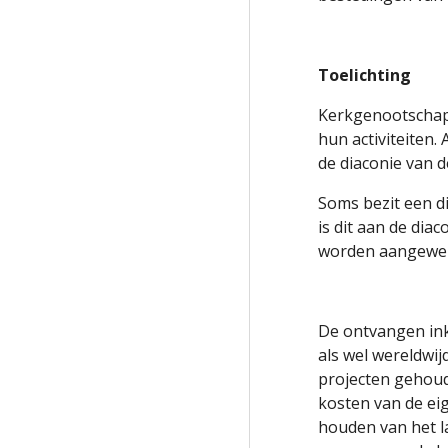
Toelichting
Kerkgenootschap
hun activiteiten
de diaconie van 
Soms bezit een d
is dit aan de di
worden aangewend
De ontvangen ink
als wel wereldwij
projecten gehou
kosten van de eig
houden van het la