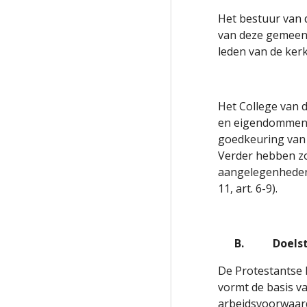
Het bestuur van 
van deze gemeent
leden van de ker
Het College van d
en eigendommen v
goedkeuring van o
Verder hebben zo
aangelegenheden,
11, art. 6-9).
B.
Doelst
De Protestantse K
vormt de basis va
arbeidsvoorwaard