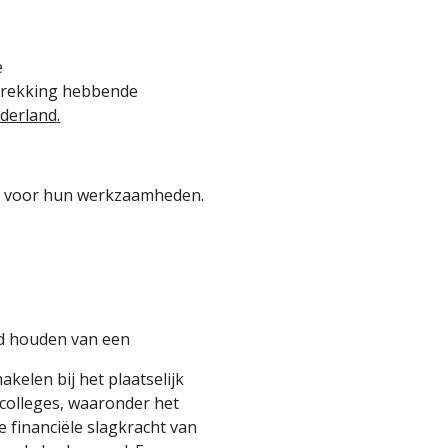
e
etrekking hebbende
ederland
.
g voor hun werkzaamheden.
nd houden van een
kelen bij het plaatselijk
 colleges, waaronder het
 financiële slagkracht van