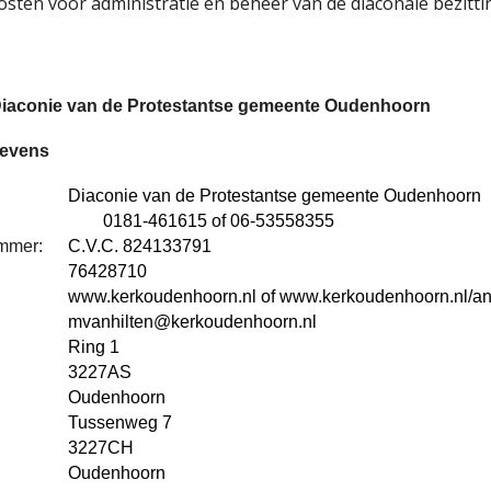
ten voor administratie en beheer van de diaconale bezitti
iaconie van de Protestantse gemeente Oudenhoorn
gevens
Diaconie van de Protestantse gemeente Oudenhoorn
:
0181-461615 of 06-53558355
ummer:
C.V.C. 824133791
76428710
www.kerkoudenhoorn.nl of www.kerkoudenhoorn.nl/an
mvanhilten@kerkoudenhoorn.nl
Ring 1
3227AS
Oudenhoorn
Tussenweg 7
3227CH
Oudenhoorn