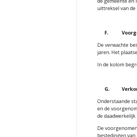
de gemeente en l
uittreksel van de
F.
Voorg
De verwachte bes
jaren. Het plaats
In de kolom begro
G.
Verkor
Onderstaande sta
en de voorgenome
de daadwerkelijk
De voorgenomen 
bestedingen van 