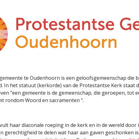
ip to main content
Skip to navigat
 gemeente te Oudenhoorn is een geloofsgemeenschap die be
. In het statuut (kerkorde) van de Protestantse Kerk staat dit
even “een gemeente is de gemeenschap, die geroepen, tot e
mt rondom Woord en sacramenten “.
lt haar diaconale roeping in de kerk en in de wereld door i
n gerechtigheid te delen wat haar aan gaven geschonken is