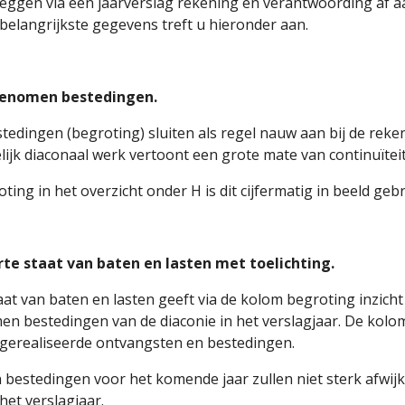
eggen via een jaarverslag rekening en verantwoording af a
 belangrijkste gegevens treft u hieronder aan.
enomen bestedingen.
tedingen (begroting) sluiten als regel nauw aan bij de rek
elijk diaconaal werk vertoont een grote mate van continuïteit
ting in het overzicht onder H is dit cijfermatig in beeld gebr
te staat van baten en lasten met toelichting.
at van baten en lasten geeft via de kolom begroting inzich
n bestedingen van de diaconie in het verslagjaar. De kolom 
 gerealiseerde ontvangsten en bestedingen.
bestedingen voor het komende jaar zullen niet sterk afwi
het verslagjaar.