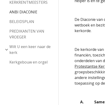
helper is en te g
KERKRENTMEESTERS
ANBI DIACONIE
De Diaconie van d
BELEIDSPLAN
wetboek en bezit 
kerkorde.
PREDIKANTEN VAN
VROEGER
Wilt U een keer naar de
De kerkorde van 
kerk
financiën, toezi
onderdelen van de
Kerkgebouw en orgel
Protestantse Ker
groepsbeschikkin
andere instellin
toepassing op de
A.
Samen