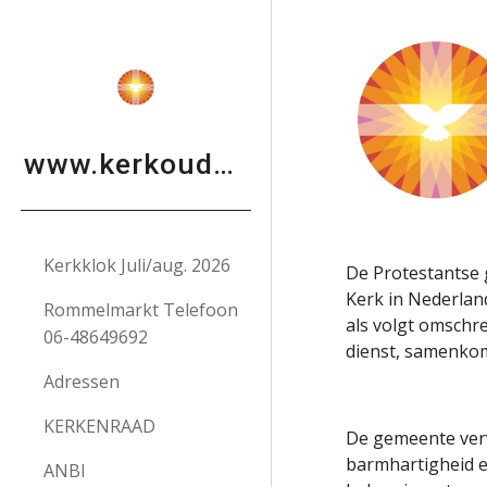
Sk
www.kerkoudenhoorn.nl
Kerkklok Juli/aug. 2026
De Protestantse
Kerk in Nederland
Rommelmarkt Telefoon
als volgt omschr
06-48649692
dienst, samenko
Adressen
KERKENRAAD
De gemeente vervu
barmhartigheid e
ANBI